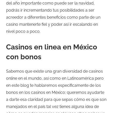
del año importante como puede ser la navidad,
podrás ir incrementando tus posibilidades a ser
acreedor a diferentes beneficios como parte de un
casino mantenerte fiel y poder así ir escalando en
nivel poco a poco.
Casinos en linea en México
con bonos
Sabemos que existe una gran diversidad de casinos
online en el mundo, así como en Latinoamérica pero
en este blog te hablaremos específicamente de los
bonos en los casinos en México; queremos ayudarte
a darte esa claridad para que sepas cómo es que son
manejados en el país tal vez tienes alguna idea de