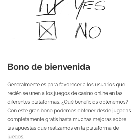
Bono de bienvenida
Generalmente es para favorecer a los usuarios que
recién se unen a los juegos de casino online en las
diferentes plataformas. ¿Qué beneficios obtenemos?
Con este gran bono podemos obtener desde jugadas
completamente gratis hasta muchas mejoras sobre
las apuestas que realizamos en la plataforma de
juegos.