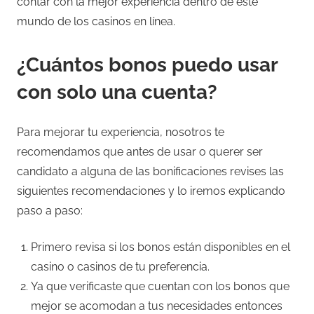
contar con la mejor experiencia dentro de este
mundo de los casinos en línea.
¿Cuántos bonos puedo usar
con solo una cuenta?
Para mejorar tu experiencia, nosotros te
recomendamos que antes de usar o querer ser
candidato a alguna de las bonificaciones revises las
siguientes recomendaciones y lo iremos explicando
paso a paso:
Primero revisa si los bonos están disponibles en el
casino o casinos de tu preferencia.
Ya que verificaste que cuentan con los bonos que
mejor se acomodan a tus necesidades entonces