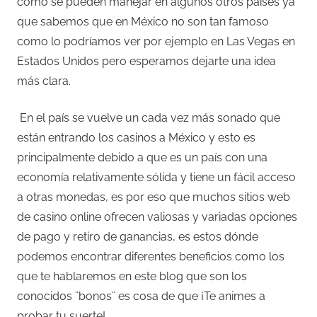
cómo se pueden manejar en algunos otros países ya
que sabemos que en México no son tan famoso
como lo podríamos ver por ejemplo en Las Vegas en
Estados Unidos pero esperamos dejarte una idea
más clara.
En el país se vuelve un cada vez más sonado que
están entrando los casinos a México y esto es
principalmente debido a que es un país con una
economía relativamente sólida y tiene un fácil acceso
a otras monedas, es por eso que muchos sitios web
de casino online ofrecen valiosas y variadas opciones
de pago y retiro de ganancias, es estos dónde
podemos encontrar diferentes beneficios como los
que te hablaremos en este blog que son los
conocidos ¨bonos¨ es cosa de que ¡Te animes a
probar tu suerte!…