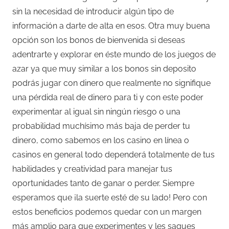
sin la necesidad de introducir algún tipo de
información a darte de alta en esos. Otra muy buena
opción son los bonos de bienvenida si deseas
adentrarte y explorar en éste mundo de los juegos de
azar ya que muy similar a los bonos sin deposito
podrás jugar con dinero que realmente no signifique
una pérdida real de dinero para ti y con este poder
experimentar al igual sin ningún riesgo o una
probabilidad muchísimo más baja de perder tu
dinero, como sabemos en los casino en línea o
casinos en general todo dependerá totalmente de tus
habilidades y creatividad para manejar tus
oportunidades tanto de ganar o perder. Siempre
esperamos que ¡la suerte esté de su lado! Pero con
estos beneficios podemos quedar con un margen
más amplio para que experimentes y les saques