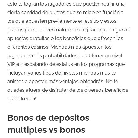
esto lo logran los jugadores que pueden reunir una
cierta cantidad de puntos que se mide en función a
los que apuesten previamente en el sitio y estos
puntos puedan eventualmente canjearse por algunas
apuestas gratuitas o los beneficios que ofrecen los
diferentes casinos. Mientras más apuesten los
jugadores más probabilidades de obtener un nivel
VIP e ir escalando de estatus en los programas que
incluyan varios tipos de niveles mientras más te
animes a apostar, más ventajas obtendrás ¡No te
quedes afuera de disfrutar de los diversos beneficios
que ofrecen!
Bonos de depósitos
multiples vs bonos